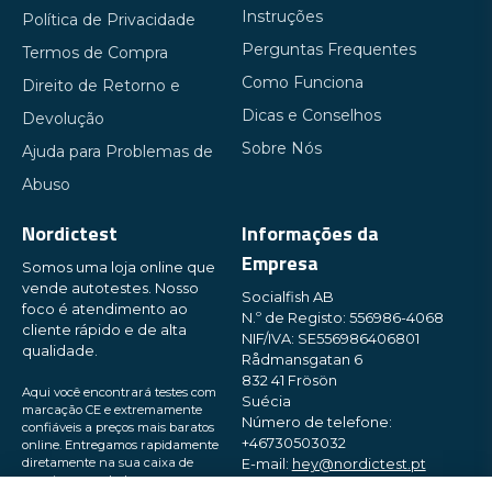
Instruções
Política de Privacidade
Perguntas Frequentes
Termos de Compra
Como Funciona
Direito de Retorno e
Dicas e Conselhos
Devolução
Sobre Nós
Ajuda para Problemas de
Abuso
Nordictest
Informações da
Empresa
Somos uma loja online que
vende autotestes. Nosso
Socialfish AB
foco é atendimento ao
N.º de Registo: 556986-4068
cliente rápido e de alta
NIF/IVA: SE556986406801
qualidade.
Rådmansgatan 6
832 41 Frösön
Aqui você encontrará testes com
Suécia
marcação CE e extremamente
Número de telefone:
confiáveis ​​a preços mais baratos
+46730503032
online. Entregamos rapidamente
diretamente na sua caixa de
E-mail:
hey@nordictest.pt
correio, em embalagens pequenas