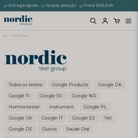
Entrega rápida
Ampla seleção
Frete 6,95 EUR
Lar
Nordictest
Todos os testes
Google Products
Google DK
Google FI
Google SV
Google NO
Hormontester
Instrument
Google PL
Google UK
Google IT
Google ES
Vet
Google DE
Outros
Saúde Oral