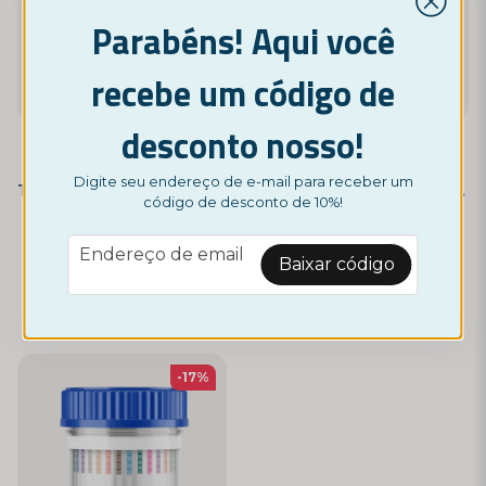
Parabéns! Aqui você
recebe um código de
desconto nosso!
NORDICTEST
NORDICTEST
Digite seu endereço de e-mail para receber um
Teste de Opioides - Pacote de 3 autotestes
Teste de Drogas – 10 Substâncias Diferentes
código de desconto de 10%!
9,95 €
6,85 €
8,95 €
email
Endereço de email
Baixar código
Monitor
-17%