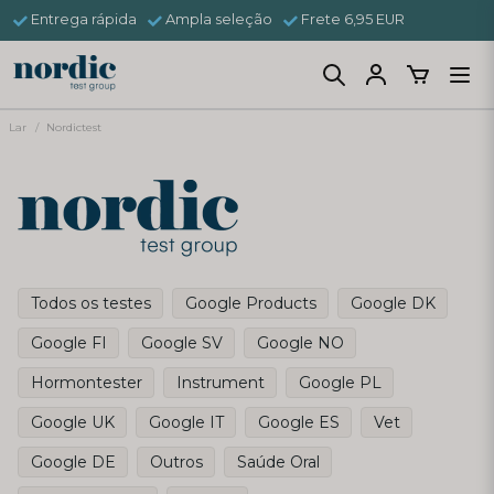
Entrega rápida
Ampla seleção
Frete 6,95 EUR
Lar
Nordictest
Todos os testes
Google Products
Google DK
Google FI
Google SV
Google NO
Hormontester
Instrument
Google PL
Google UK
Google IT
Google ES
Vet
Google DE
Outros
Saúde Oral