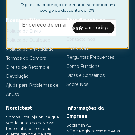
Digite seu endereço de e-mail para receber um
código de desconto de 10%!
Nossa política
Atendimento ao
email
Endereço de email
Cliente
Baixar código
Política de Envio
Contacte-nos
Política de Qualidade
Instruções
Política de Privacidade
Perguntas Frequentes
Termos de Compra
Como Funciona
Direito de Retorno e
Dicas e Conselhos
Devolução
Sobre Nós
Ajuda para Problemas de
Abuso
Nordictest
Informações da
Empresa
Somos uma loja online que
vende autotestes. Nosso
Socialfish AB
foco é atendimento ao
N.º de Registo: 556986-4068
cliente rápido e de alta