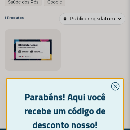
Saúde dos Pés
Google
1 Produtos
Publiceringsdatum
NORDICTEST
Teste de Menopausa
Parabéns! Aqui você
12,95 €
recebe um código de
COMPRAR AGORA
desconto nosso!