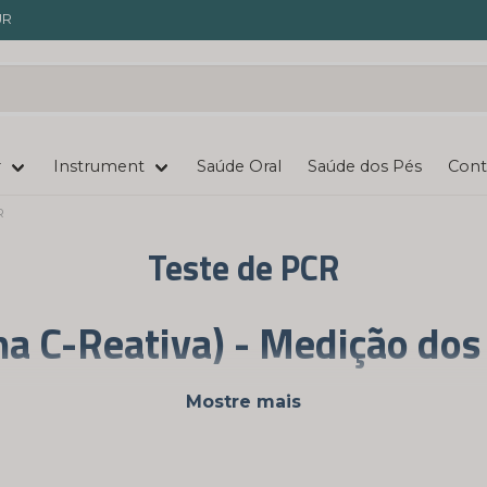
UR
r
Instrument
Saúde Oral
Saúde dos Pés
Cont
R
Teste de PCR
na C-Reativa) - Medição dos
ma ferramenta valiosa para medir a concentração de pro
Mostre mais
po. A Nordictest oferece testes de CRP de alta qualida
entificar possíveis problemas de saúde numa fase preco