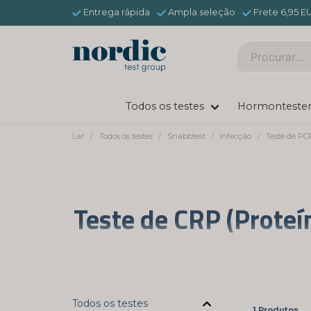
Entrega rápida
Ampla seleção
Frete 6,95 E
Todos os testes
Hormonteste
Lar
Todos os testes
Snabbtest
Infecção
Teste de PC
Teste de CRP (Proteí
O teste de CRP (Proteína C-Reativa) é u
detectar inflamações ou infecções no cor
id
Todos os testes
1 Produtos