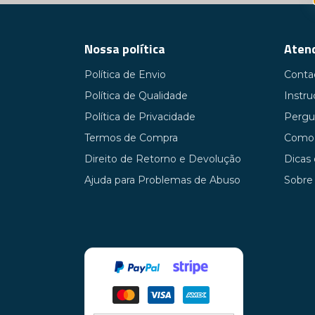
E
Nossa política
Atend
A medição dos níveis de CRP pode s
encomendar o seu teste de CRP hoje mesmo.
Política de Envio
Conta
sempre em
Política de Qualidade
Instr
Política de Privacidade
Pergu
Cl
Termos de Compra
Como 
Direito de Retorno e Devolução
Dicas
Ajuda para Problemas de Abuso
Sobre