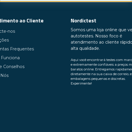
ncomende o seu Teste de CRP Hoje Mes
imento ao Cliente
Nordictest
er uma parte importante dos cuidados de saúde. Proteja
Somos uma loja online que v
 Clique no link abaixo para fazer a encomenda e obter
cte-nos
autotestes. Nosso foco é
penhada em tornar os testes de saúde fáceis e acessívei
uções
atendimento ao cliente rápid
alta qualidade.
ntas Frequentes
ique aqui para encomendar o seu teste de CRP ago
Funciona
Aqui você encontrará testes com mar
e extremamente confiáveis ​​a preços m
 e Conselhos
baratos online. Entregamos rapidame
diretamente na sua caixa de correio, 
 Nós
embalagens pequenas e discretas.
Experimente!