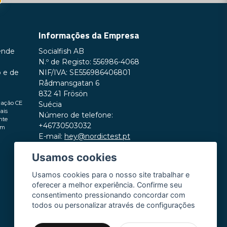
mo
Informações da Empresa
-se e previna problemas de saúde ao
ende
Socialfish AB
 resultados rapidamente. A Nordictest está
N.º de Registo: 556986-4068
s para si.
o e de
NIF/IVA: SE556986406801
Rådmansgatan 6
ra!
832 41 Frösön
cação CE
Suécia
ais
Número de telefone:
nte
+46730503032
em
E-mail:
hey@nordictest.pt
Usamos cookies
Horário de funcionamento:
Seg–Sex das 10:00 às 17:00 (CET)
Usamos cookies para o nosso site trabalhar e
oferecer a melhor experiência. Confirme seu
consentimento pressionando concordar com
todos ou personalizar através de configurações