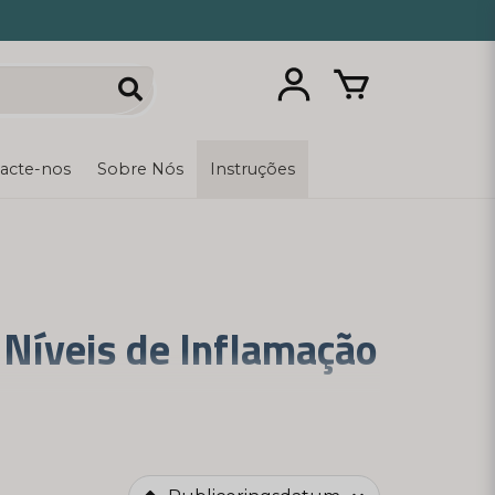
acte-nos
Sobre Nós
Instruções
 Níveis de Inflamação
teína C reativa no sangue, o que ajuda a
de que permitem monitorizar a sua saúde e
ce.