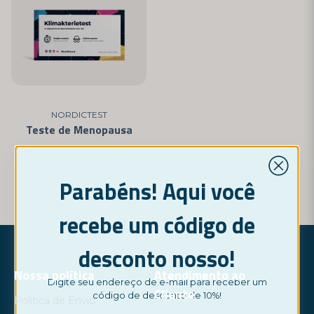
NORDICTEST
Teste de Menopausa
12,95 €
Parabéns! Aqui você
COMPRAR AGORA
recebe um código de
desconto nosso!
Nossa política
Atendimento ao
Digite seu endereço de e-mail para receber um
Cliente
código de desconto de 10%!
Política de Envio