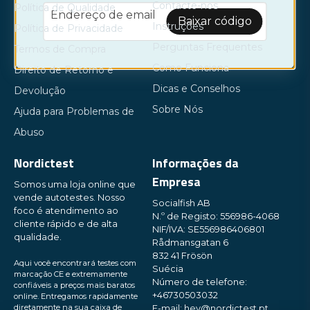
Contacte-nos
Política de Qualidade
email
Endereço de email
Baixar código
Instruções
Política de Privacidade
Perguntas Frequentes
Termos de Compra
Como Funciona
Direito de Retorno e
Dicas e Conselhos
Devolução
Sobre Nós
Ajuda para Problemas de
Abuso
Nordictest
Informações da
Empresa
Somos uma loja online que
vende autotestes. Nosso
Socialfish AB
foco é atendimento ao
N.º de Registo: 556986-4068
cliente rápido e de alta
NIF/IVA: SE556986406801
qualidade.
Rådmansgatan 6
832 41 Frösön
Aqui você encontrará testes com
Suécia
marcação CE e extremamente
Número de telefone:
confiáveis ​​a preços mais baratos
+46730503032
online. Entregamos rapidamente
diretamente na sua caixa de
E-mail:
hey@nordictest.pt