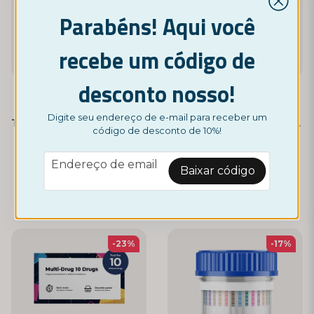
Parabéns! Aqui você
recebe um código de
desconto nosso!
NORDICTEST
NORDICTEST
Digite seu endereço de e-mail para receber um
Teste de THC/canábis para uso privado (pacote com 3)
Teste de Drogas – 5 Substâncias Diferentes
código de desconto de 10%!
9,95 €
5,95 €
7,95 €
email
Endereço de email
Baixar código
Monitor
-23%
-17%