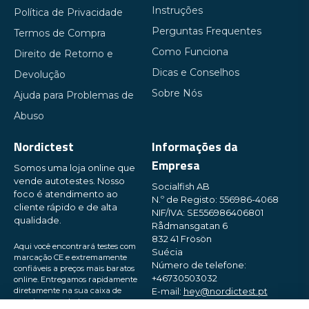
Instruções
Política de Privacidade
Perguntas Frequentes
Termos de Compra
Como Funciona
Direito de Retorno e
Dicas e Conselhos
Devolução
Sobre Nós
Ajuda para Problemas de
Abuso
Nordictest
Informações da
Empresa
Somos uma loja online que
vende autotestes. Nosso
Socialfish AB
foco é atendimento ao
N.º de Registo: 556986-4068
cliente rápido e de alta
NIF/IVA: SE556986406801
qualidade.
Rådmansgatan 6
832 41 Frösön
Aqui você encontrará testes com
Suécia
marcação CE e extremamente
Número de telefone:
confiáveis ​​a preços mais baratos
+46730503032
online. Entregamos rapidamente
diretamente na sua caixa de
E-mail:
hey@nordictest.pt
correio, em embalagens pequenas