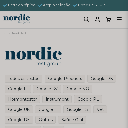
Entrega rápida
Ampla seleção
Frete 6,95 EUR
Lar
Nordictest
Todos os testes
Google Products
Google DK
Google FI
Google SV
Google NO
Hormontester
Instrument
Google PL
Google UK
Google IT
Google ES
Vet
Google DE
Outros
Saúde Oral