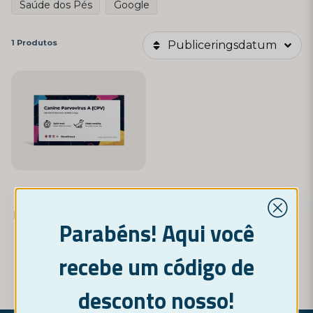
Saúde dos Pés
Google
1 Produtos
Publiceringsdatum
NORDICTEST
Parvovírus Canino A (CPV)
Parabéns! Aqui você
12,95 €
recebe um código de
COMPRAR AGORA
desconto nosso!