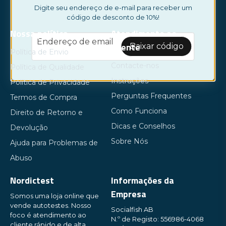
Digite seu endereço de e-mail para receber um
código de desconto de 10%!
Nossa política
Atendimento ao
email
Endereço de email
Cliente
Baixar código
Política de Envio
Contacte-nos
Política de Qualidade
Instruções
Política de Privacidade
Perguntas Frequentes
Termos de Compra
Como Funciona
Direito de Retorno e
Dicas e Conselhos
Devolução
Sobre Nós
Ajuda para Problemas de
Abuso
Nordictest
Informações da
Empresa
Somos uma loja online que
vende autotestes. Nosso
Socialfish AB
foco é atendimento ao
N.º de Registo: 556986-4068
cliente rápido e de alta