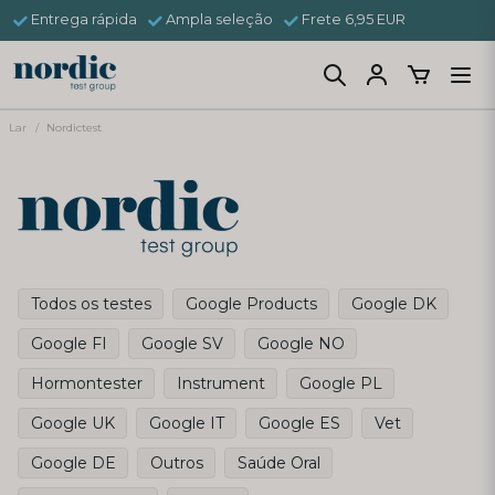
Entrega rápida
Ampla seleção
Frete 6,95 EUR
Lar
Nordictest
Todos os testes
Google Products
Google DK
Google FI
Google SV
Google NO
Hormontester
Instrument
Google PL
Google UK
Google IT
Google ES
Vet
Google DE
Outros
Saúde Oral