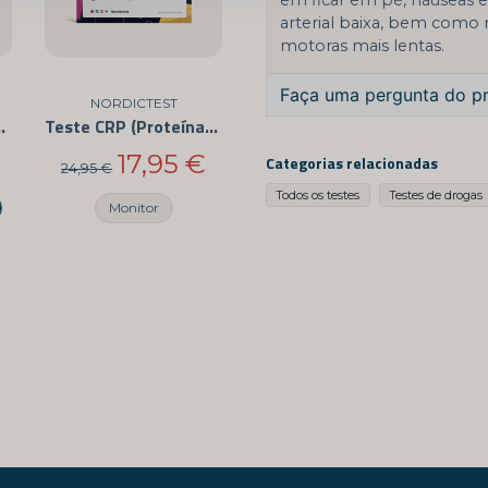
arterial baixa, bem como r
motoras mais lentas.
Faça uma pergunta do p
NORDICTEST
zes - Teste FOB
Teste CRP (Proteína C-Reativa) - Teste de Sedimentação Rápida do Sangue - Para Uso em Casa
question
Pergunte -nos algo sob
17,95 €
Categorias relacionadas
24,95 €
Todos os testes
Testes de drogas
Monitor
name
Nome
Sim, você pode pub