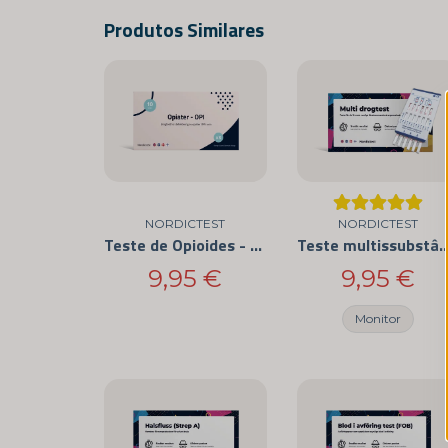
Produtos Similares
NORDICTEST
NORDICTEST
Teste de Opioides - Pacote de 3 autotestes
Teste multissubstância - As 12 drogas 
9,95 €
9,95 €
Monitor