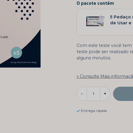
O pacote contém
5 Pedaço 
de Usar e 
Com este teste você tem 
teste pode ser realizado 
alguns minutos.
Consulte Mais informaç
-
+
Entrega rápida