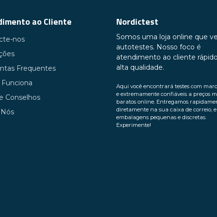
imento ao Cliente
Nordictest
Somos uma loja online que v
cte-nos
autotestes. Nosso foco é
uções
atendimento ao cliente rápid
alta qualidade.
ntas Frequentes
Funciona
Aqui você encontrará testes com mar
e extremamente confiáveis ​​a preços m
 e Conselhos
baratos online. Entregamos rapidame
diretamente na sua caixa de correio, 
 Nós
embalagens pequenas e discretas.
Experimente!