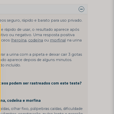
os seguro, rápido e barato para uso privado.
l e rápido de usar, o resultado aparece após
tivo ou negativo. Uma resposta positiva
áceos (
heroína
,
codeína
ou
morfina
) na urina
rar a urina com a pipeta e deixar cair 3 gotas
ltado aparece depois de alguns minutos.
do incluído.
ceos podem ser rastreados com este teste?
na, codeína e morfina
raídas, olhar fixo, pálpebras caídas, dificuldade
 vômitos, constipação, pulso lento e pressão