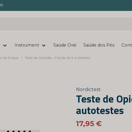
UR
r
Instrument
Saúde Oral
Saúde dos Pés
Cont
te de drogas
Teste de Opioides - Pacote de 5 autotestes
Nordictest
Teste de Opi
autotestes
17,95 €