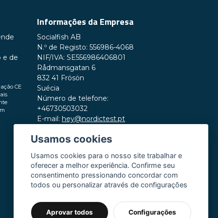
Informações da Empresa
Enviar pergunta
ende
Socialfish AB
N.º de Registo: 556986-4068
o e de
NIF/IVA: SE556986406801
Rådmansgatan 6
832 41 Frösön
cação CE
Suécia
ais
Número de telefone:
nte
+46730503032
em
E-mail:
hey@nordictest.pt
Usamos cookies
Horário de funcionamento:
Seg–Sex das 10:00 às 17:00 (CET)
Usamos cookies para o nosso site trabalhar e
oferecer a melhor experiência. Confirme seu
consentimento pressionando concordar com
todos ou personalizar através de configurações
Aprovar todos
Configurações