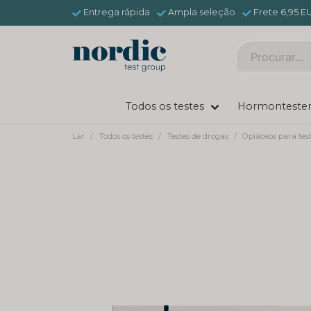
Entrega rápida
Ampla seleção
Frete 6,95 E
Todos os testes
Hormonteste
Lar
Todos os testes
Testes de drogas
Opiáceos para tes