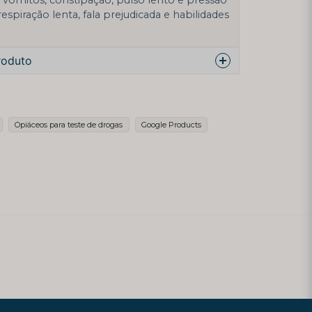
espiração lenta, fala prejudicada e habilidades
roduto
re este produto ...
Opiáceos para teste de drogas
Google Products
email
Endereço de email
licar minha pergunta