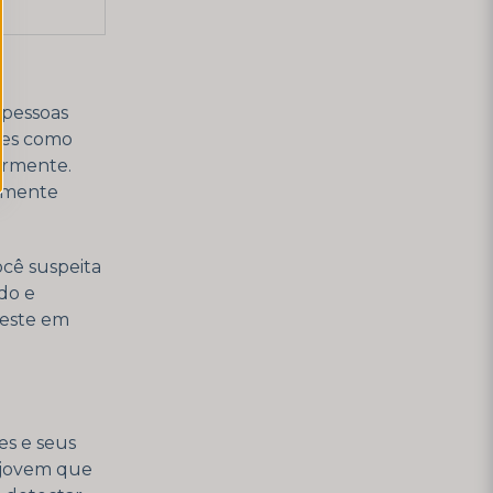
 pessoas
res como
ormente.
almente
cê suspeita
do e
teste em
es e seus
m jovem que