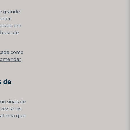
e grande
ender
testes em
abuso de
icada como
comendar
s de
mo sinais de
ez sinais
 afirma que