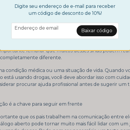
Nariz entupido ou escorrendo
Digite seu endereço de e-mail para receber
um código de desconto de 10%!
email
Endereço de email
as um resumo básico e você deve estar ciente de que as
Baixar código
r de forma diferente às drogas. Muito depende de fato
o de saúde da pessoa e se foram expostas à droga anteri
mportante lembrar que muitos desses sinais podem re
o completamente diferente.
a condição médica ou uma situação de vida. Quando vo
ho está usando drogas, você deve abordar isso com cuida
iderar procurar ajuda profissional antes de sugerir um 
ão é a chave para seguir em frente
ortante que os pais trabalhem na comunicação entre el
diálogo aberto pode tornar muito mais fácil lidar com u