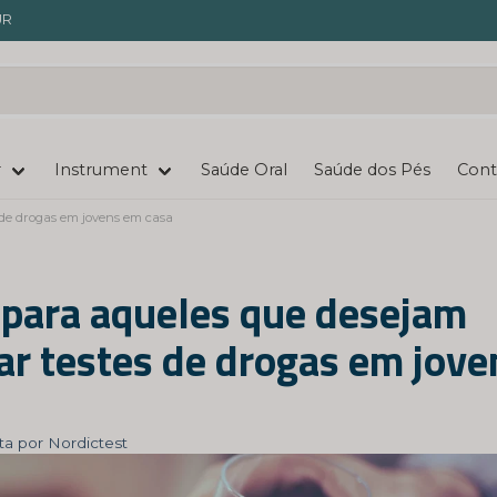
UR
r
Instrument
Saúde Oral
Saúde dos Pés
Cont
 de drogas em jovens em casa
 para aqueles que desejam
zar testes de drogas em jov
ta por Nordictest