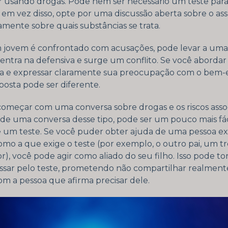
r usando drogas. Pode nem ser necessário um teste para
, em vez disso, opte por uma discussão aberta sobre o as
amente sobre quais substâncias se trata.
jovem é confrontado com acusações, pode levar a uma
entra na defensiva e surge um conflito. Se você abordar
a e expressar claramente sua preocupação com o bem-e
posta pode ser diferente.
omeçar com uma conversa sobre drogas e os riscos asso
s de uma conversa desse tipo, pode ser um pouco mais fá
re um teste. Se você puder obter ajuda de uma pessoa e
como a que exige o teste (por exemplo, o outro pai, um t
r), você pode agir como aliado do seu filho. Isso pode t
passar pelo teste, prometendo não compartilhar realment
om a pessoa que afirma precisar dele.