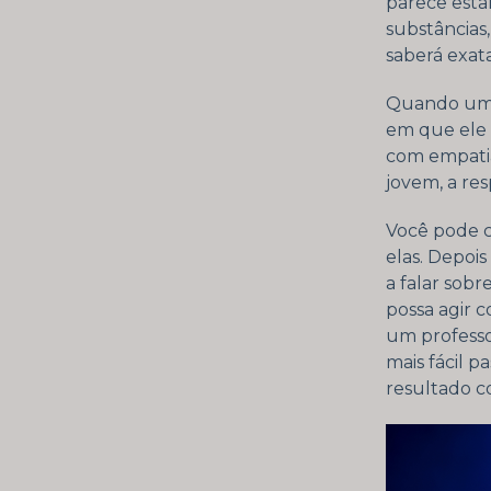
parece esta
substâncias
saberá exat
Quando um 
em que ele 
com empati
jovem, a res
Você pode c
elas. Depoi
a falar sob
possa agir 
um professo
mais fácil 
resultado c