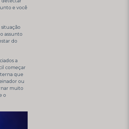
 detectar
sunto e você
 situação
 o assunto
star do
ciados a
cil começar
xterna que
reinador ou
ornar muito
e o