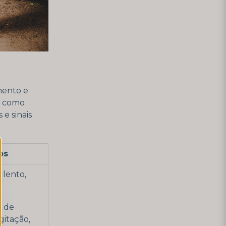
mento e
as como
e sinais
os
 lento,
o de
gitação,