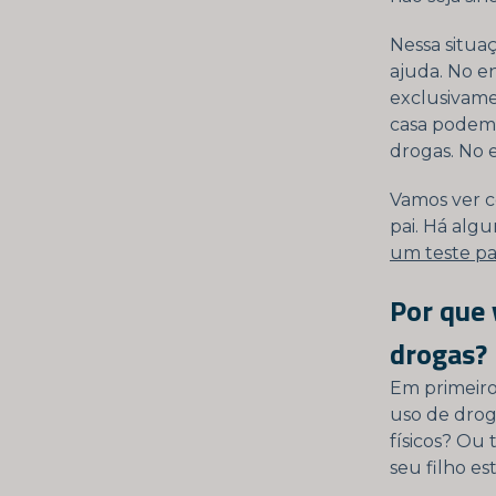
Nessa situa
ajuda. No e
exclusivame
casa podem 
drogas. No 
Vamos ver c
pai. Há alg
um teste pa
Por que 
drogas?
Em primeiro
uso de drog
físicos? Ou
seu filho e