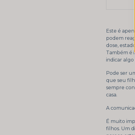
Este é apen
podem reagi
dose, estad
Também é i
indicar alg
Pode ser um
que seu fil
sempre cons
casa.
A comunicaç
É muito imp
filhos. Um 