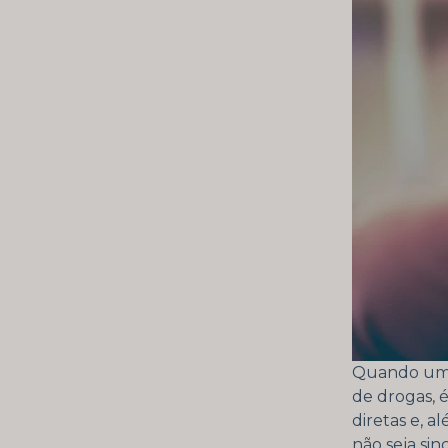
Quando um j
de drogas, 
diretas e, a
não seja sin