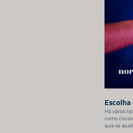
Escolha 
Há vários t
como cocaín
que se ajus