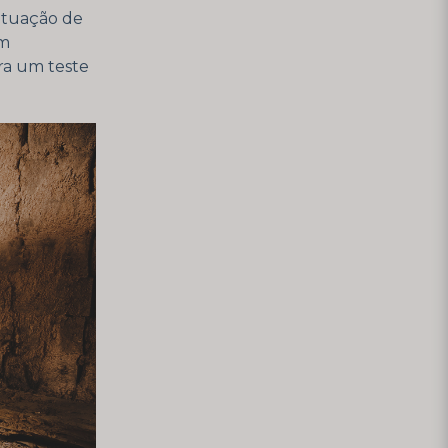
ituação de
om
ra um teste