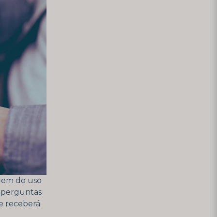
rem do uso
r perguntas
ue receberá