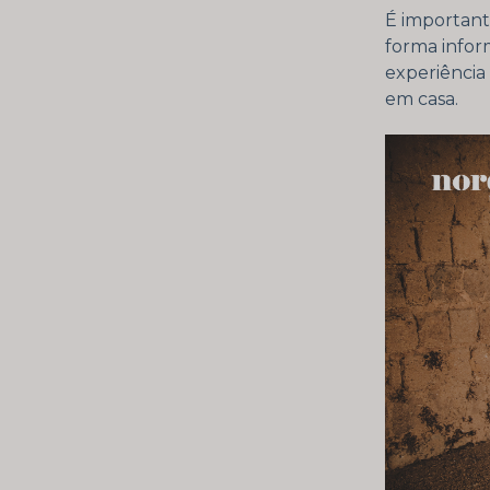
É important
forma infor
experiência
em casa.