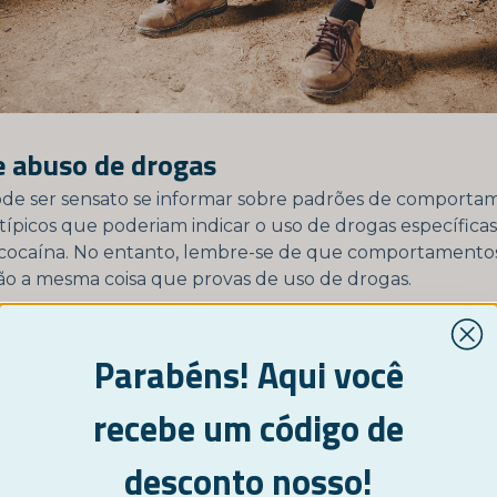
e abuso de drogas
e ser sensato se informar sobre padrões de comporta
os típicos que poderiam indicar o uso de drogas específic
ocaína. No entanto, lembre-se de que comportamentos 
 são a mesma coisa que provas de uso de drogas.
a
Padrões de comportamento e sinais físicos típic
Parabéns! Aqui você
Olhos vermelhos, Pupilas dilatadas, Tempo de reação
Aumento do apetite, Ataques de riso
recebe um código de
Aumento de energia e vigilância, Falar muito, Excess
desconto nosso!
confiança, Diminuição do apetite, Pupilas dilatadas, A