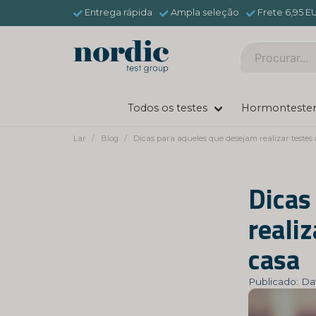
Entrega rápida
Ampla seleção
Frete 6,95 E
Todos os testes
Hormonteste
Lar
Blog
Dicas para aqueles que desejam realizar testes
Dicas
reali
casa
Publicado: Da