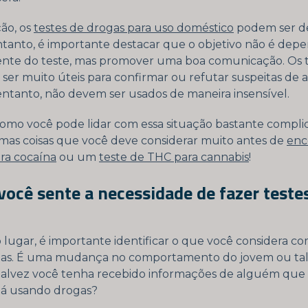
ção, os
testes de drogas para uso doméstico
podem ser d
ntanto, é importante destacar que o objetivo não é dep
nte do teste, mas promover uma boa comunicação. Os 
ser muito úteis para confirmar ou refutar suspeitas de 
entanto, não devem ser usados de maneira insensível.
omo você pode lidar com essa situação bastante compl
umas coisas que você deve considerar muito antes de
en
ra cocaína
ou um
teste de THC para cannabis
!
você sente a necessidade de fazer teste
 lugar, é importante identificar o que você considera co
as. É uma mudança no comportamento do jovem ou talv
 talvez você tenha recebido informações de alguém que
stá usando drogas?