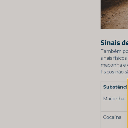
Sinais d
Também pod
sinais físic
maconha e c
físicos não
Substânci
Maconha
Cocaína