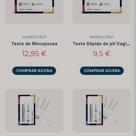
na menopausa, ou simplesmente procure manter uma saúde
feminina ótima, os nossos testes rápidos e controlos de saúde para a
saúde feminina são projetados para fornecer as informações e
orientações necessárias para tomar o controle da sua saúde e bem-
estar.
NORDICTEST
NORDICTEST
Teste de Menopausa
Teste Rápido de pH Vaginal - Autoteste para Uso em Casa
12,95 €
9,5 €
COMPRAR AGORA
COMPRAR AGORA