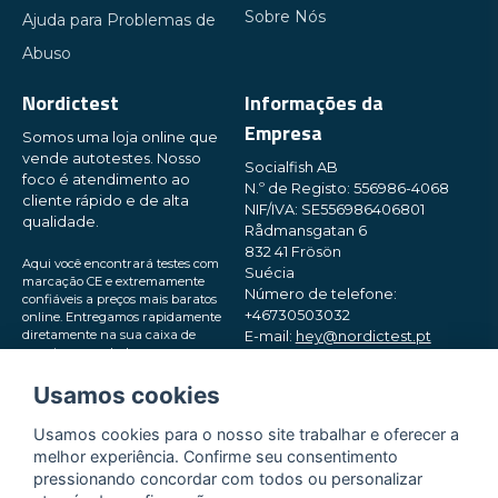
Sobre Nós
Ajuda para Problemas de
Abuso
Nordictest
Informações da
Empresa
Somos uma loja online que
vende autotestes. Nosso
Socialfish AB
foco é atendimento ao
N.º de Registo: 556986-4068
cliente rápido e de alta
NIF/IVA: SE556986406801
qualidade.
Rådmansgatan 6
832 41 Frösön
Aqui você encontrará testes com
Suécia
marcação CE e extremamente
Número de telefone:
confiáveis ​​a preços mais baratos
+46730503032
online. Entregamos rapidamente
diretamente na sua caixa de
E-mail:
hey@nordictest.pt
correio, em embalagens pequenas
e discretas. Experimente!
Horário de funcionamento:
Usamos cookies
Seg–Sex das 10:00 às 17:00 (CET)
Usamos cookies para o nosso site trabalhar e oferecer a
melhor experiência. Confirme seu consentimento
pressionando concordar com todos ou personalizar