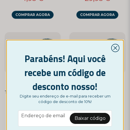
COMPRAR AGORA
COMPRAR AGORA
Parabéns! Aqui você
recebe um código de
desconto nosso!
NORDICTEST
NORDICTEST
Teste de gravidez, 10 unidades
Teste de gravidez, 5 unidades
Digite seu endereço de e-mail para receber um
14,95 €
7,95 €
código de desconto de 10%!
email
Endereço de email
Baixar código
COMPRAR AGORA
COMPRAR AGORA