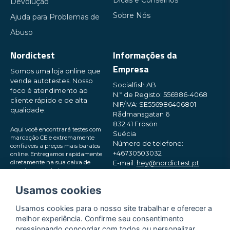
Dicas e Conselhos
Devolução
Sobre Nós
Ajuda para Problemas de
Abuso
Nordictest
Informações da
Empresa
Somos uma loja online que
vende autotestes. Nosso
Socialfish AB
foco é atendimento ao
N.º de Registo: 556986-4068
cliente rápido e de alta
NIF/IVA: SE556986406801
qualidade.
Rådmansgatan 6
832 41 Frösön
Aqui você encontrará testes com
Suécia
marcação CE e extremamente
Número de telefone:
confiáveis ​​a preços mais baratos
+46730503032
online. Entregamos rapidamente
diretamente na sua caixa de
E-mail:
hey@nordictest.pt
correio, em embalagens pequenas
e discretas. Experimente!
Horário de funcionamento:
Usamos cookies
Seg–Sex das 10:00 às 17:00 (CET)
Usamos cookies para o nosso site trabalhar e oferecer a
melhor experiência. Confirme seu consentimento
pressionando concordar com todos ou personalizar