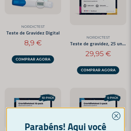
Du väljer själv om du vill kissa direkt på stickan eller samla urin i en
bägare och doppa ner stickan. Vi rekommenderar att kissa direkt på
stickan för en mer hygienisk provtagning. Om du får ett negativt
resultat men ändå misstänker graviditet kan det vara bra att vänta ett
NORDICTEST
par dagar och sedan testa igen.
Teste de Gravidez Digital
NORDICTEST
8,9 €
Teste de gravidez, 25 unidades
29,95 €
COMPRAR AGORA
COMPRAR AGORA
Parabéns! Aqui você