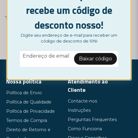
recebe um código de
NORDICTEST
NORDICTEST
Teste de gravidez, 10 unidades
Teste de gravidez, 5 unidades
desconto nosso!
14,95 €
7,95 €
Digite seu endereço de e-mail para receber um
código de desconto de 10%!
COMPRAR AGORA
COMPRAR AGORA
email
Endereço de email
Baixar código
Nossa política
Atendimento ao
Cliente
Política de Envio
Contacte-nos
Política de Qualidade
Instruções
Política de Privacidade
Perguntas Frequentes
Termos de Compra
Como Funciona
Direito de Retorno e