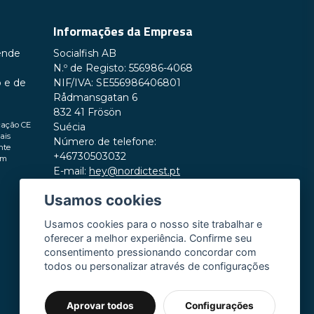
Informações da Empresa
ende
Socialfish AB
Enviar pergunta
N.º de Registo: 556986-4068
o e de
NIF/IVA: SE556986406801
Rådmansgatan 6
832 41 Frösön
cação CE
Suécia
ais
Número de telefone:
nte
+46730503032
em
E-mail:
hey@nordictest.pt
Usamos cookies
Horário de funcionamento:
Seg–Sex das 10:00 às 17:00 (CET)
Usamos cookies para o nosso site trabalhar e
oferecer a melhor experiência. Confirme seu
consentimento pressionando concordar com
todos ou personalizar através de configurações
Aprovar todos
Configurações