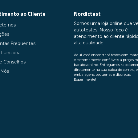
imento ao Cliente
Nordictest
Somos uma loja online que v
cte-nos
autotestes. Nosso foco é
uções
atendimento ao cliente rápid
alta qualidade.
ntas Frequentes
Funciona
Aqui você encontrará testes com mar
e extremamente confiáveis ​​a preços m
 e Conselhos
baratos online. Entregamos rapidame
diretamente na sua caixa de correio, 
 Nós
embalagens pequenas e discretas.
Experimente!