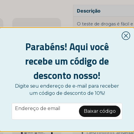
Descrição
O teste de drogas é fácil 
alguns minutos como posi
significa que há benzodia
Parabéns! Aqui você
Como o teste é realizado
recebe um código de
Aspire a urina com a pipet
resultado aparece depois 
NORDICTEST
uso incluídas.
desconto nosso!
mais comuns
Teste de estreptococos para uso doméstico
Limite de corte: 300 ng/m
7,95 €
Digite seu endereço de e-mail para receber
Por quanto tempo os ben
um código de desconto de 10%!
este teste?
COMPRAR AGORA
C:a 2-30 dias. Dependend
email
Endereço de email
Baixar código
Sinais comuns de que alg
-28%
Sensação de irrealid
Desconforto, ansieda