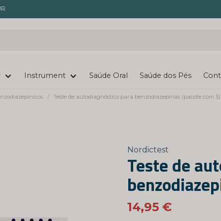
UR
r
Instrument
Saúde Oral
Saúde dos Pés
Cont
enzodiazepínicos
Teste de autodiagnóstico para benzodiazepinas (pacote com 5)
Nordictest
Teste de aut
benzodiazep
14,95 €