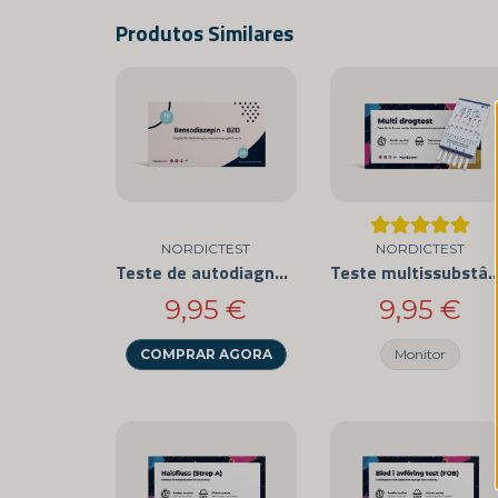
Produtos Similares
NORDICTEST
NORDICTEST
Teste de autodiagnóstico para benzodiazepinas (pacote com 3)
Teste multissubstância - As 12 drogas 
9,95 €
9,95 €
COMPRAR AGORA
Monitor