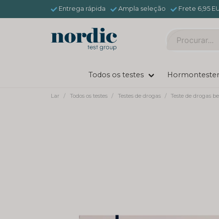
Entrega rápida
Ampla seleção
Frete 6,95 E
Todos os testes
Hormonteste
Lar
Todos os testes
Testes de drogas
Teste de drogas b