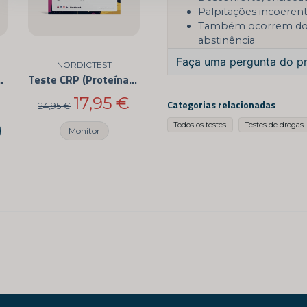
Palpitações incoeren
Também ocorrem dores
abstinência
Faça uma pergunta do p
NORDICTEST
zes - Teste FOB
Teste CRP (Proteína C-Reativa) - Teste de Sedimentação Rápida do Sangue - Para Uso em Casa
question
Pergunte -nos algo sob
17,95 €
Categorias relacionadas
24,95 €
Todos os testes
Testes de drogas
Monitor
name
Nome
Sim, você pode pub