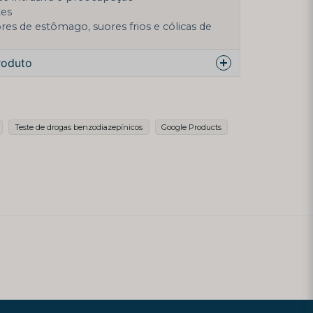
tes
 de estômago, suores frios e cólicas de
roduto
re este produto ...
Teste de drogas benzodiazepínicos
Google Products
email
Endereço de email
licar minha pergunta