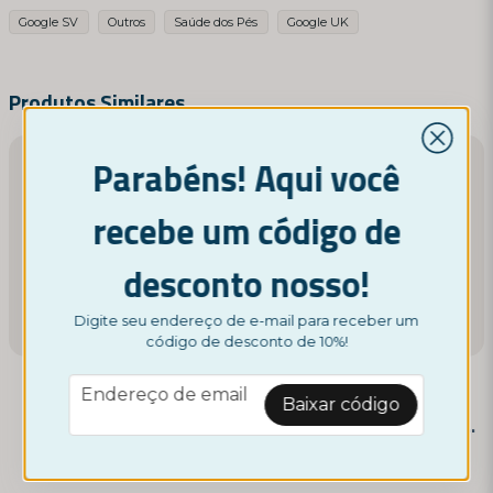
Google SV
Outros
Saúde dos Pés
Google UK
name
Nome
Produtos Similares
Parabéns! Aqui você
email
Endereço de email
recebe um código de
desconto nosso!
Sim, você pode publicar minha pergunta
Digite seu endereço de e-mail para receber um
código de desconto de 10%!
email
Endereço de email
Baixar código
NORDICTEST
NORDICTEST
Lima Elétrica para Pés
Máscara para Pés - Peeling para os Seus Pés
29,95 €
5,95 €
Enviar pergunta