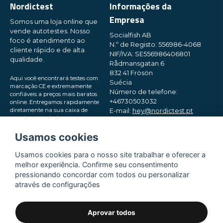
Nordictest
Informações da
Empresa
Somos uma loja online que
vende autotestes. Nosso
Socialfish AB
foco é atendimento ao
N.º de Registo: 556986-4068
cliente rápido e de alta
NIF/IVA: SE556986406801
qualidade.
Rådmansgatan 6
832 41 Frösön
Aqui você encontrará testes com
Suécia
marcação CE e extremamente
Número de telefone:
confiáveis ​​a preços mais baratos
+46730503032
online. Entregamos rapidamente
diretamente na sua caixa de
E-mail:
hey@nordictest.pt
correio, em embalagens pequenas
e discretas. Experimente!
Horário de funcionamento:
Usamos cookies
Seg–Sex das 10:00 às 17:00 (CET)
Usamos cookies para o nosso site trabalhar e oferecer a
melhor experiência. Confirme seu consentimento
pressionando concordar com todos ou personalizar
através de configurações
Aprovar todos