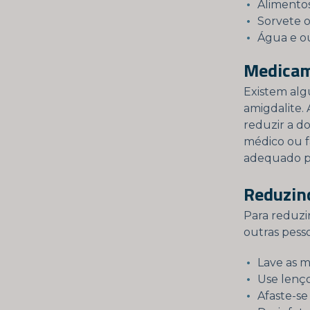
Alimento
Sorvete o
Água e ou
Medicam
Existem alg
amigdalite.
reduzir a do
médico ou f
adequado p
Reduzind
Para reduzi
outras pess
Lave as 
Use lenço
Afaste-se