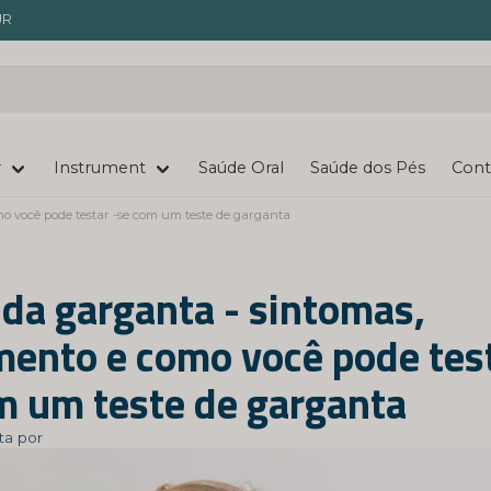
UR
r
Instrument
Saúde Oral
Saúde dos Pés
Cont
o você pode testar -se com um teste de garganta
 da garganta - sintomas,
mento e como você pode test
m um teste de garganta
ta por