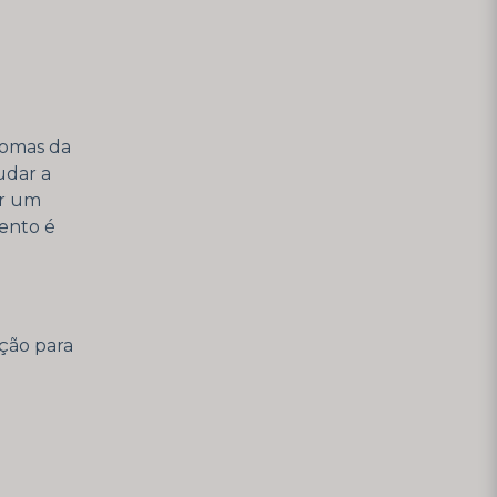
tomas da
udar a
ar um
ento é
cção para