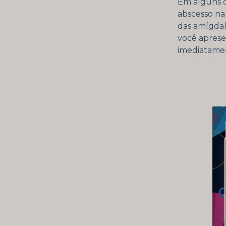
Em alguns c
abscesso na
das amígdal
você aprese
imediatame