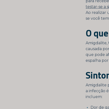
para recebe
testar-se a 
Ao realizar
se você tem
O que
Amigdalite,
causada por
que pode af
espalha por 
Sinto
Amigdalite 
a infecção 
incluem:
Dor de ga