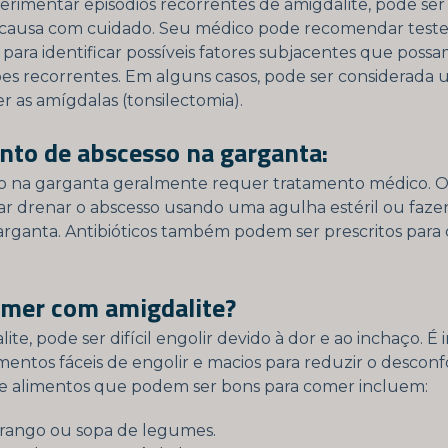
erimentar episódios recorrentes de amigdalite, pode ser
a causa com cuidado. Seu médico pode recomendar testes
 para identificar possíveis fatores subjacentes que possa
ões recorrentes. Em alguns casos, pode ser considerada 
r as amígdalas (tonsilectomia).
nto de abscesso na garganta:
o na garganta geralmente requer tratamento médico. 
ar drenar o abscesso usando uma agulha estéril ou faz
garganta. Antibióticos também podem ser prescritos para
omer com amigdalite?
te, pode ser difícil engolir devido à dor e ao inchaço. É
mentos fáceis de engolir e macios para reduzir o desconf
e alimentos que podem ser bons para comer incluem:
frango ou sopa de legumes.