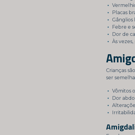
Vermelhid
Placas br
Gânglios 
Febre e s
Dor de ca
Às vezes,
Amigd
Crianças sã
ser semelha
Vômitos 
Dor abdo
Alteraçõe
Irritabil
Amigdali