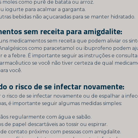
s moles como purê de batata ou arroz.
u iogurte para acalmar a garganta.
tras bebidas não açucaradas para se manter hidratado.
entos sem receita para amigdalite:
uns medicamentos sem receita que podem aliviar os sin
 Analgésicos como paracetamol ou ibuprofeno podem aj
r e a febre. É importante seguir as instruções e consult
armacêutico se você não tiver certeza de qual medicam
ara você.
o o risco de se infectar novamente:
r o risco de se infectar novamente ou de espalhar a infe
oas, é importante seguir algumas medidas simples:
mãos regularmente com água e sabão.
s de papel descartáveis ao tossir ou espirrar.
 de contato próximo com pessoas com amigdalite.