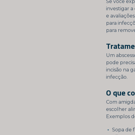
Se você exp
investigar 
e avaliações
para infecç
para remove
Tratame
Um abscess
pode precis
incisão na 
infecção.
O que c
Com amigdali
escolher ali
Exemplos d
Sopa de 