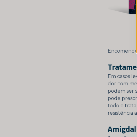
Encomende u
Tratamen
Em casos lev
dor com med
podem ser s
pode prescr
todo o trata
resistência a
Amigdali