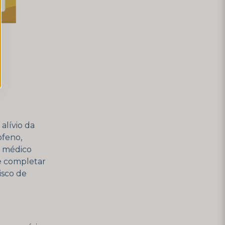
alívio da
ofeno,
m médico
te completar
isco de