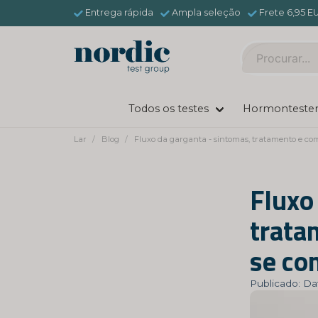
Entrega rápida
Ampla seleção
Frete 6,95 E
Todos os testes
Hormonteste
Lar
Blog
Fluxo da garganta - sintomas, tratamento e com
Fluxo
trata
se co
Publicado: Da