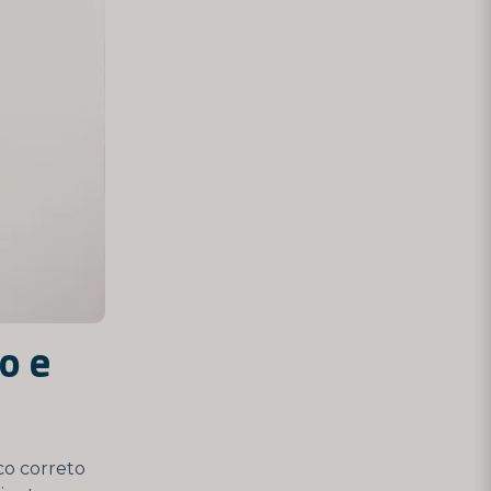
o e
co correto