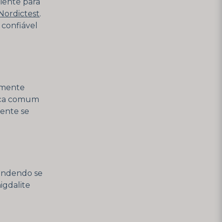
iente para
Nordictest
.
 confiável
lmente
ença comum
mente se
pendendo se
igdalite