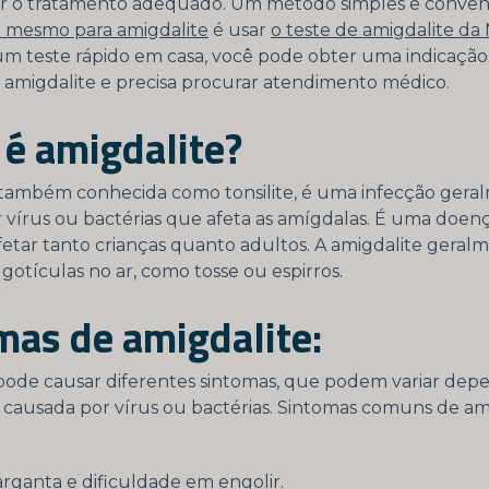
r o tratamento adequado. Um método simples e conven
si mesmo para amigdalite
é usar
o teste de amigdalite da 
 um teste rápido em casa, você pode obter uma indicação
 amigdalite e precisa procurar atendimento médico.
 é amigdalite?
 também conhecida como tonsilite, é uma infecção gera
 vírus ou bactérias que afeta as amígdalas. É uma do
etar tanto crianças quanto adultos. A amigdalite geral
gotículas no ar, como tosse ou espirros.
mas de amigdalite:
pode causar diferentes sintomas, que podem variar de
é causada por vírus ou bactérias. Sintomas comuns de am
rganta e dificuldade em engolir.