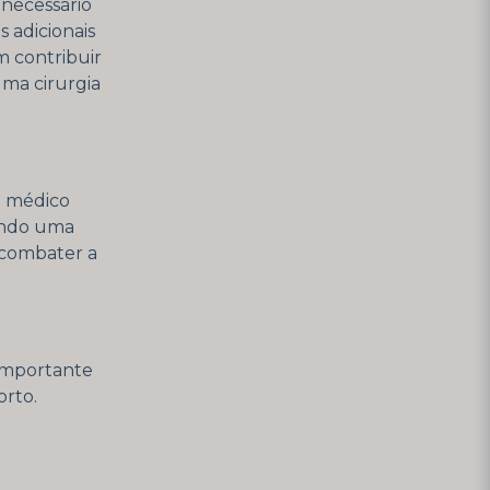
 necessário
 adicionais
m contribuir
uma cirurgia
O médico
endo uma
 combater a
 importante
orto.