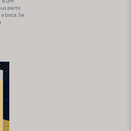
r a um
pus perto
 a boca. Se
a