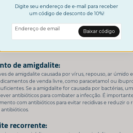
Digite seu endereço de e-mail para receber
um código de desconto de 10%!
email
Endereço de email
Baixar código
m teste caseiro para amigdalite aqui
to de amigdalite:
es de amigdalite causada por vírus, repouso, ar úmido e 
icamentos de venda livre, como paracetamol ou ibupr
uficientes. Se a amigdalite for causada por bactérias, u
ever antibióticos para combater a infecção. É importan
mento com antibióticos para evitar recidivas e reduzir o r
 antibióticos.
te recorrente: