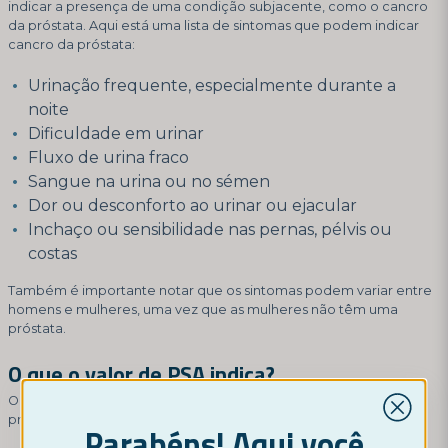
indicar a presença de uma condição subjacente, como o cancro
da próstata. Aqui está uma lista de sintomas que podem indicar
cancro da próstata:
Urinação frequente, especialmente durante a
noite
Dificuldade em urinar
Fluxo de urina fraco
Sangue na urina ou no sémen
Dor ou desconforto ao urinar ou ejacular
Inchaço ou sensibilidade nas pernas, pélvis ou
costas
Também é importante notar que os sintomas podem variar entre
homens e mulheres, uma vez que as mulheres não têm uma
próstata.
O que o valor de PSA indica?
O valor de PSA pode indicar um risco aumentado de cancro da
próstata ou outras alterações na glândula da próstata.
Parabéns! Aqui você