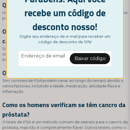
Qual deve ser o valor normal de PSA?
recebe um código de
Um valor normal de PSA geralmente fica abaixo de 4,0 ng/mL, mas
pode variar com a idade e outros factores.
desconto nosso!
Os homens podem ter um PSA elevado sem
Digite seu endereço de e-mail para receber um
cancro?
código de desconto de 10%!
Sim, níveis elevados de PSA também podem ser causados por
email
outras alterações na glândula da próstata, incluindo inflamação,
Endereço de email
Baixar código
infeção ou hiperplasia benigna da próstata.
O PSA pode variar para cima e para baixo?
Sim, os níveis de PSA podem variar ao longo do tempo devido a
vários factores, incluindo a idade, medicação, atividade física e
inflamação.
Como os homens verificam se têm cancro da
próstata?
O teste de PSA é um método comum de rastreio para o cancro da
próstata, mas não é completamente fiável. Outros testes, como o