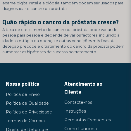
exame digital retal e a biópsia, também podem ser usados para
diagnosticar o cancro da próstata.
Quão rápido o cancro da próstata cresce?
A taxa de crescimento do cancro da próstata pode variar de
pessoa para pessoa e depende de vários factores, incluindo a
idade, o estágio da doença e outras condições médicas. A
deteção precoce e o tratamento do cancro da próstata podem
aumentar as hipóteses de sucesso no tratamento.
Nossa política
Atendimento ao
Cliente
Política de Envio
Contacte-nos
Política de Qualidade
Instruções
Política de Privacidade
Perguntas Frequentes
Termos de Compra
Como Funciona
Direito de Retorno e