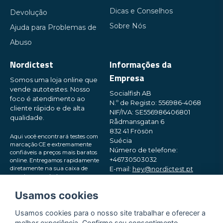
Dicas e Conselhos
Devolução
Sobre Nós
Ajuda para Problemas de
Abuso
Nordictest
Informações da
Empresa
Somos uma loja online que
vende autotestes. Nosso
Socialfish AB
foco é atendimento ao
N.º de Registo: 556986-4068
cliente rápido e de alta
NIF/IVA: SE556986406801
qualidade.
Rådmansgatan 6
832 41 Frösön
Aqui você encontrará testes com
Suécia
marcação CE e extremamente
Número de telefone:
confiáveis ​​a preços mais baratos
+46730503032
online. Entregamos rapidamente
diretamente na sua caixa de
E-mail:
hey@nordictest.pt
correio, em embalagens pequenas
e discretas. Experimente!
Horário de funcionamento:
Usamos cookies
Seg–Sex das 10:00 às 17:00 (CET)
Usamos cookies para o nosso site trabalhar e oferecer a
melhor experiência. Confirme seu consentimento