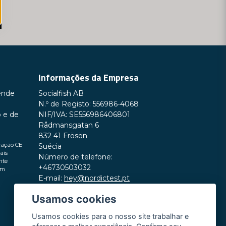
Informações da Empresa
ende
Socialfish AB
N.º de Registo: 556986-4068
o e de
NIF/IVA: SE556986406801
Rådmansgatan 6
832 41 Frösön
cação CE
Suécia
ais
Número de telefone:
nte
+46730503032
em
E-mail:
hey@nordictest.pt
Usamos cookies
Horário de funcionamento:
Seg–Sex das 10:00 às 17:00 (CET)
Usamos cookies para o nosso site trabalhar e