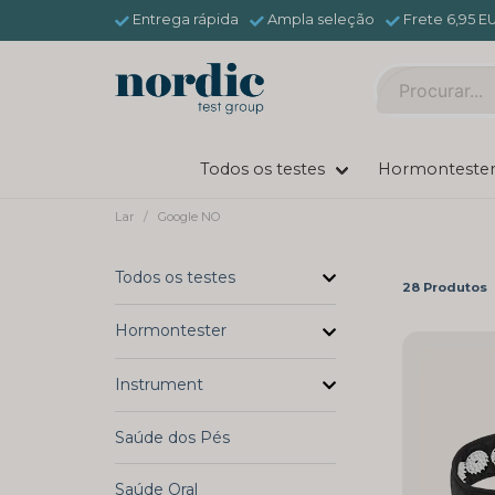
Entrega rápida
Ampla seleção
Frete 6,95 E
Todos os testes
Hormonteste
Lar
Google NO
Todos os testes
28 Produtos
Hormontester
Instrument
Saúde dos Pés
Saúde Oral