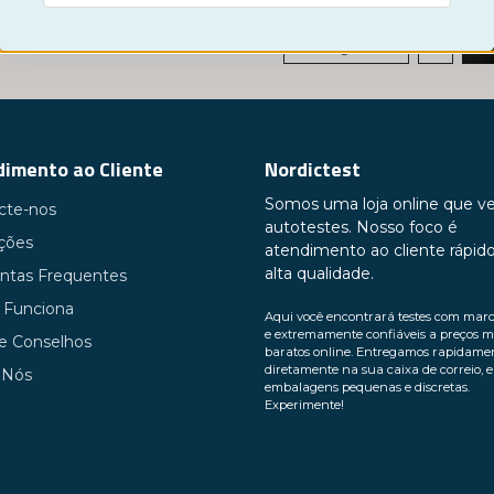
« Föregående
1
2
imento ao Cliente
Nordictest
Somos uma loja online que v
cte-nos
autotestes. Nosso foco é
uções
atendimento ao cliente rápid
alta qualidade.
ntas Frequentes
Funciona
Aqui você encontrará testes com mar
e extremamente confiáveis ​​a preços m
 e Conselhos
baratos online. Entregamos rapidame
diretamente na sua caixa de correio, 
 Nós
embalagens pequenas e discretas.
Experimente!