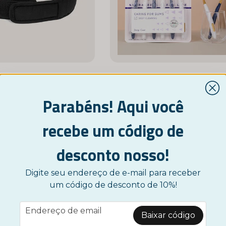
Faixa de Cabeça com Pontas para Dores de Cabeça
Parabéns! Aqui você
17,95 €
3,95 €
recebe um código de
Monitor
Monitor
desconto nosso!
Digite seu endereço de e-mail para receber
um código de desconto de 10%!
Exibe 1- 28 por 28 i Google NO
email
Endereço de email
Mostre mais ...
Baixar código