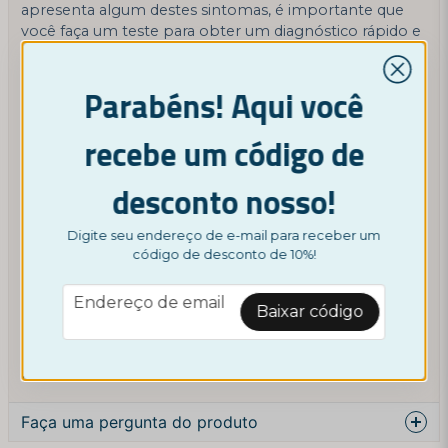
apresenta algum destes sintomas, é importante que
você faça um teste para obter um diagnóstico rápido e
preciso.
O que acontece se você usar Borrelia não tratada?
Parabéns! Aqui você
Se a infecção de Lyme não for tratada, ela pode
recebe um código de
continuar a se espalhar para outras partes do corpo e
causar sérios problemas de saúde. Portanto, é
importante procurar tratamento o mais rápido possível
desconto nosso!
se você suspeitar que pode ter sido infectado.
Como tratar a Borrelia
Digite seu endereço de e-mail para receber um
código de desconto de 10%!
O tratamento da doença de Lyme geralmente envolve
antibióticos, que são mais eficazes se tomados o mais
email
Endereço de email
Baixar código
cedo possível. Se a doença de Lyme se espalhar para
outras partes do corpo, o tratamento poderá demorar
mais e exigir uma combinação de antibióticos e outros
medicamentos.
Faça uma pergunta do produto