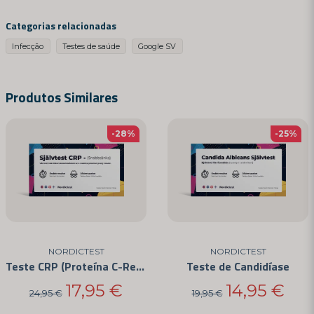
question
Pergunte -nos algo sobre este produto ...
Categorias relacionadas
Infecção
Testes de saúde
Google SV
name
Nome
Produtos Similares
-28%
-25%
email
Endereço de email
Sim, você pode publicar minha pergunta
NORDICTEST
NORDICTEST
Teste CRP (Proteína C-Reativa) - Teste de Sedimentação Rápida do Sangue - Para Uso em Casa
Teste de Candidíase
17,95 €
14,95 €
24,95 €
19,95 €