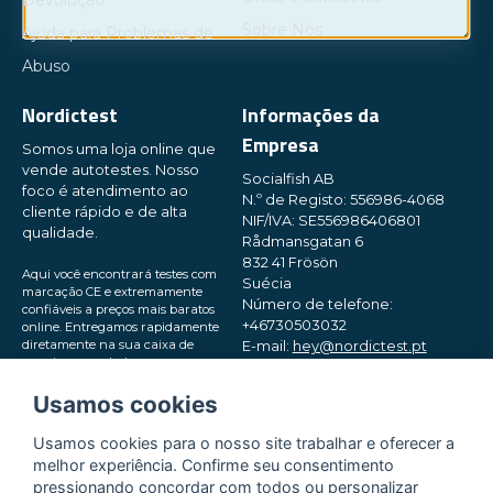
Devolução
Sobre Nós
Ajuda para Problemas de
Abuso
Nordictest
Informações da
Empresa
Somos uma loja online que
vende autotestes. Nosso
Socialfish AB
foco é atendimento ao
N.º de Registo: 556986-4068
cliente rápido e de alta
NIF/IVA: SE556986406801
qualidade.
Rådmansgatan 6
832 41 Frösön
Aqui você encontrará testes com
Suécia
marcação CE e extremamente
Número de telefone:
confiáveis ​​a preços mais baratos
+46730503032
online. Entregamos rapidamente
diretamente na sua caixa de
E-mail:
hey@nordictest.pt
correio, em embalagens pequenas
e discretas. Experimente!
Horário de funcionamento:
Usamos cookies
Seg–Sex das 10:00 às 17:00 (CET)
Usamos cookies para o nosso site trabalhar e oferecer a
melhor experiência. Confirme seu consentimento
pressionando concordar com todos ou personalizar