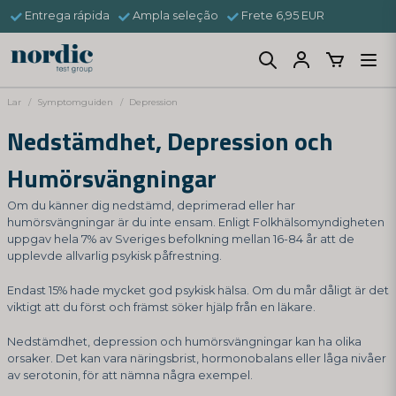
Entrega rápida
Ampla seleção
Frete 6,95 EUR
Lar
Symptomguiden
Depression
Nedstämdhet, Depression och
Humörsvängningar
Om du känner dig nedstämd, deprimerad eller har
humörsvängningar är du inte ensam. Enligt Folkhälsomyndigheten
uppgav hela 7% av Sveriges befolkning mellan 16-84 år att de
upplevde allvarlig psykisk påfrestning.
Endast 15% hade mycket god psykisk hälsa. Om du mår dåligt är det
viktigt att du först och främst söker hjälp från en läkare.
Nedstämdhet, depression och humörsvängningar kan ha olika
orsaker. Det kan vara näringsbrist, hormonobalans eller låga nivåer
av serotonin, för att nämna några exempel.