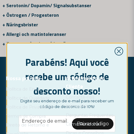
+
Serotonin/ Dopamin/ Signalsubstanser
+
Östrogen / Progesteron
+
Näringsbrister
+
Allergi och matintoleranser
+
Tarmens påverkar på humöret
Parabéns! Aqui você
recebe um código de
Nossa política
Atendimento ao
Cliente
desconto nosso!
Política de Envio
Contacte-nos
Política de Qualidade
Digite seu endereço de e-mail para receber um
Instruções
código de desconto de 10%!
Política de Privacidade
Perguntas Frequentes
Termos de Compra
email
Endereço de email
Baixar código
Como Funciona
Direito de Retorno e
Dicas e Conselhos